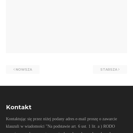
NOWSZA
STARSZA
Kontakt
Kontaktując się przez niżej podany adres e-mail proszę o zawarcie
klauzuli w wiadomości "Na podstawie art. 6 ust. 1 lit. a ) RODO