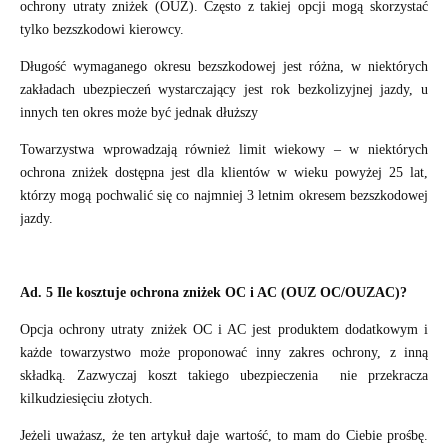
ochrony utraty zniżek (OUZ). Często z takiej opcji mogą skorzystać
tylko bezszkodowi kierowcy.
Długość wymaganego okresu bezszkodowej jest różna, w niektórych
zakładach ubezpieczeń wystarczający jest rok bezkolizyjnej jazdy, u
innych ten okres może być jednak dłuższy
Towarzystwa wprowadzają również limit wiekowy – w niektórych
ochrona zniżek dostępna jest dla klientów w wieku powyżej 25 lat,
którzy mogą pochwalić się co najmniej 3 letnim okresem bezszkodowej
jazdy.
Ad. 5 Ile kosztuje ochrona zniżek OC i AC (OUZ OC/OUZAC)?
Opcja ochrony utraty zniżek OC i AC jest produktem dodatkowym i
każde towarzystwo może proponować inny zakres ochrony, z inną
składką. Zazwyczaj koszt takiego ubezpieczenia
nie przekracza
kilkudziesięciu złotych.
Jeżeli uważasz, że ten artykuł daje wartość, to mam do Ciebie prośbę.