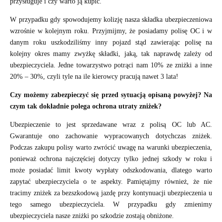
przysługuje i czy warto ją kupić.
W przypadku gdy spowodujemy kolizję nasza składka ubezpieczeniowa
wzrośnie w kolejnym roku. Przyjmijmy, że posiadamy polisę OC i w
danym roku uszkodziliśmy inny pojazd stąd zawierając polisę na
kolejny okres mamy zwyżkę składki, jaką, tak naprawdę zależy od
ubezpieczyciela. Jedne towarzystwo potrąci nam 10% ze zniżki a inne
20% – 30%, czyli tyle na ile kierowcy pracują nawet 3 lata!
Czy możemy zabezpieczyć się przed sytuacją opisaną powyżej? Na
czym tak dokładnie polega ochrona utraty zniżek?
Ubezpieczenie to jest sprzedawane wraz z polisą OC lub AC.
Gwarantuje ono zachowanie wypracowanych dotychczas zniżek.
Podczas zakupu polisy warto zwrócić uwagę na warunki ubezpieczenia,
ponieważ ochrona najczęściej dotyczy tylko jednej szkody w roku i
może posiadać limit kwoty wypłaty odszkodowania, dlatego warto
zapytać ubezpieczyciela o te aspekty. Pamiętajmy również, że nie
tracimy zniżek za bezszkodową jazdę przy kontynuacji ubezpieczenia u
tego samego ubezpieczyciela. W przypadku gdy zmienimy
ubezpieczyciela nasze zniżki po szkodzie zostają obniżone.